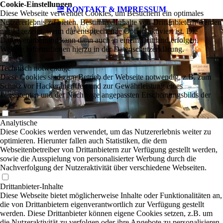
Cookie-Einstellungen
KONTAKT & IMPRESSUM
Diese Webseite verwendet Cookies, um Besuchern ein optimales
Nutzererlebnis zu bieten. Bestimmte Inhalte von Drittanbietern werden
nur angezeigt, wenn die entsprechende Option aktiviert ist. Die
Datenverarbeitung kann dann auch in einem Drittland erfolgen.
Weitere Informationen hierzu in der Datenschutzerklärung.
Technisch notwendige
Diese Cookies sind zum Betrieb der Webseite notwendig, z.B. zum
Schutz vor Hackerangriffen und zur Gewährleistung eines
konsistenten und der Nachfrage angepassten Erscheinungsbilds der
Seite.
Analytische
Diese Cookies werden verwendet, um das Nutzererlebnis weiter zu
optimieren. Hierunter fallen auch Statistiken, die dem
Webseitenbetreiber von Drittanbietern zur Verfügung gestellt werden,
sowie die Ausspielung von personalisierter Werbung durch die
Nachverfolgung der Nutzeraktivität über verschiedene Webseiten.
Drittanbieter-Inhalte
Diese Webseite bietet möglicherweise Inhalte oder Funktionalitäten an,
die von Drittanbietern eigenverantwortlich zur Verfügung gestellt
werden. Diese Drittanbieter können eigene Cookies setzen, z.B. um
die Nutzeraktivität zu verfolgen oder ihre Angebote zu personalisieren