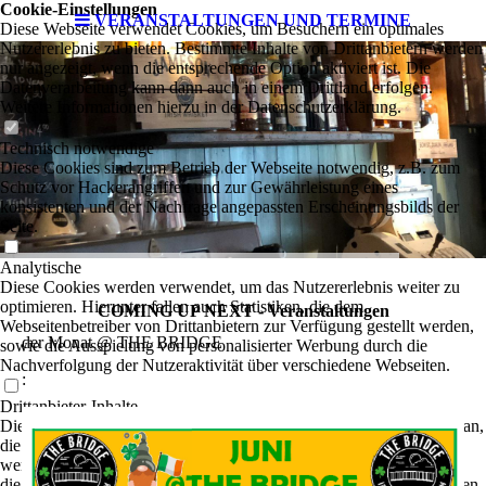
Cookie-Einstellungen
VERANSTALTUNGEN UND TERMINE
Diese Webseite verwendet Cookies, um Besuchern ein optimales
Nutzererlebnis zu bieten. Bestimmte Inhalte von Drittanbietern werden
nur angezeigt, wenn die entsprechende Option aktiviert ist. Die
Datenverarbeitung kann dann auch in einem Drittland erfolgen.
Weitere Informationen hierzu in der Datenschutzerklärung.
Technisch notwendige
Diese Cookies sind zum Betrieb der Webseite notwendig, z.B. zum
Schutz vor Hackerangriffen und zur Gewährleistung eines
konsistenten und der Nachfrage angepassten Erscheinungsbilds der
Seite.
Analytische
Diese Cookies werden verwendet, um das Nutzererlebnis weiter zu
optimieren. Hierunter fallen auch Statistiken, die dem
COMING UP NEXT - Veranstaltungen
Webseitenbetreiber von Drittanbietern zur Verfügung gestellt werden,
der Monat @ THE BRIDGE
sowie die Ausspielung von personalisierter Werbung durch die
Nachverfolgung der Nutzeraktivität über verschiedene Webseiten.
:
Drittanbieter-Inhalte
Diese Webseite bietet möglicherweise Inhalte oder Funktionalitäten an,
die von Drittanbietern eigenverantwortlich zur Verfügung gestellt
werden. Diese Drittanbieter können eigene Cookies setzen, z.B. um
die Nutzeraktivität zu verfolgen oder ihre Angebote zu personalisieren