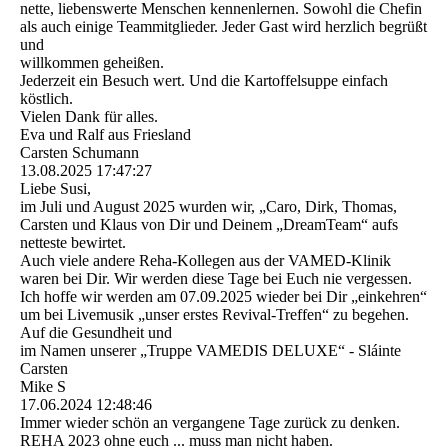
nette, liebenswerte Menschen kennenlernen. Sowohl die Chefin
als auch einige Teammitglieder. Jeder Gast wird herzlich begrüßt
und
willkommen geheißen.
Jederzeit ein Besuch wert. Und die Kartoffelsuppe einfach
köstlich.
Vielen Dank für alles.
Eva und Ralf aus Friesland
Carsten Schumann
13.08.2025
17:47:27
Liebe Susi,
im Juli und August 2025 wurden wir, „Caro, Dirk, Thomas,
Carsten und Klaus von Dir und Deinem „DreamTeam“ aufs
netteste bewirtet.
Auch viele andere Reha-Kollegen aus der VAMED-Klinik
waren bei Dir. Wir werden diese Tage bei Euch nie vergessen.
Ich hoffe wir werden am 07.09.2025 wieder bei Dir „einkehren“
um bei Livemusik „unser erstes Revival-Treffen“ zu begehen.
Auf die Gesundheit und
im Namen unserer „Truppe VAMEDIS DELUXE“ - Sláinte
Carsten
Mike S
17.06.2024
12:48:46
Immer wieder schön an vergangene Tage zurück zu denken.
REHA 2023 ohne euch ... muss man nicht haben.