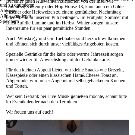
Bei einer guten Auswahl an Biersorten von der Insel wie
und zu optimieren.
Guinness, Kilkenny oder Hop House 13, kann auch ein Gilde
Ablehnen
Pilsener oder Hefeweizen zu einem gemütlichen Nachmittag
Alle akzeptieren
oder Abend in unserem Pub beitragen. Im Frühjahr, Sommer mit
Speichern
Blick auf die Lamme und im Herbst, Winter sorgen unsere
Innenräume für ein paar gemütliche Stunden.
Auch Whisk(e)y und Gin Liebhaber sind herzlich willkommen
und können sich durch unser vielfältiges Angeboten kosten.
Spezielle Getränke für die kalte oder warme Jahreszeit sorgen
immer wieder für Abwechslung auf der Getränkekarte.
Für den kleinen Appetit bieten wir kleine Snacks wie Brezeln,
Käsespieße oder einen klassischen Ham&Cheese Toast an.
Abgerundet wird unser Angebot mit selbstgebackenen Kuchen
und Torten.
Wer sein Getränk bei Live-Musik genießen möchte, schaut bitte
im Eventkalender nach den Terminen.
Wir freuen uns auf euch!