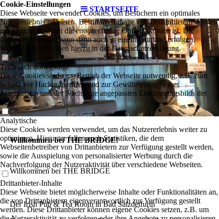
Cookie-Einstellungen
STARTSEITE
Diese Webseite verwendet Cookies, um Besuchern ein optimales
Nutzererlebnis zu bieten. Bestimmte Inhalte von Drittanbietern werden
nur angezeigt, wenn die entsprechende Option aktiviert ist. Die
Datenverarbeitung kann dann auch in einem Drittland erfolgen.
Weitere Informationen hierzu in der Datenschutzerklärung.
Technisch notwendige
Diese Cookies sind zum Betrieb der Webseite notwendig, z.B. zum
Schutz vor Hackerangriffen und zur Gewährleistung eines
konsistenten und der Nachfrage angepassten Erscheinungsbilds der
Seite.
Analytische
Diese Cookies werden verwendet, um das Nutzererlebnis weiter zu
optimieren. Hierunter fallen auch Statistiken, die dem
Willkommen bei THE BRIDGE!
Webseitenbetreiber von Drittanbietern zur Verfügung gestellt werden,
sowie die Ausspielung von personalisierter Werbung durch die
Nachverfolgung der Nutzeraktivität über verschiedene Webseiten.
Willkommen bei THE BRIDGE
Drittanbieter-Inhalte
Diese Webseite bietet möglicherweise Inhalte oder Funktionalitäten an,
die von Drittanbietern eigenverantwortlich zur Verfügung gestellt
Der Irish Pub & Tea Room in Bad Salzdetfurth
werden. Diese Drittanbieter können eigene Cookies setzen, z.B. um
die Nutzeraktivität zu verfolgen oder ihre Angebote zu personalisieren