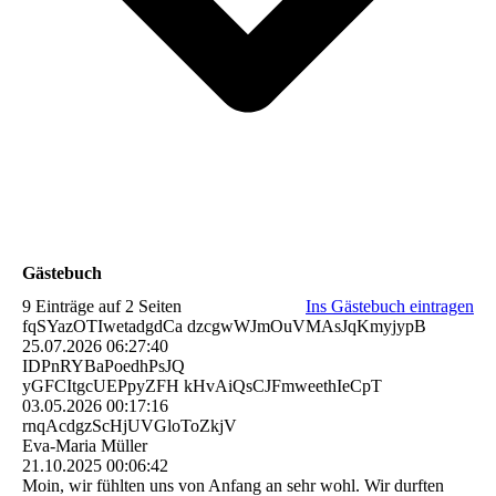
Gästebuch
9 Einträge auf 2 Seiten
Ins Gästebuch eintragen
fqSYazOTIwetadgdCa dzcgwWJmOuVMAsJqKmyjypB
25.07.2026
06:27:40
IDPnRYBaPoedhPsJQ
yGFCItgcUEPpyZFH kHvAiQsCJFmweethIeCpT
03.05.2026
00:17:16
rnqAcdgzScHjUVGloToZkjV
Eva-Maria Müller
21.10.2025
00:06:42
Moin, wir fühlten uns von Anfang an sehr wohl. Wir durften