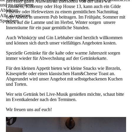
Bei einer guten Auswahl an Biersorten von der Insel wie
und zu optimieren.
Guinness, Kilkenny oder Hop House 13, kann auch ein Gilde
Ablehnen
Pilsener oder Hefeweizen zu einem gemütlichen Nachmittag
Alle akzeptieren
oder Abend in unserem Pub beitragen. Im Frühjahr, Sommer mit
Speichern
Blick auf die Lamme und im Herbst, Winter sorgen unsere
Innenräume für ein paar gemütliche Stunden.
Auch Whisk(e)y und Gin Liebhaber sind herzlich willkommen
und können sich durch unser vielfältiges Angeboten kosten.
Spezielle Getränke für die kalte oder warme Jahreszeit sorgen
immer wieder für Abwechslung auf der Getränkekarte.
Für den kleinen Appetit bieten wir kleine Snacks wie Brezeln,
Käsespieße oder einen klassischen Ham&Cheese Toast an.
Abgerundet wird unser Angebot mit selbstgebackenen Kuchen
und Torten.
Wer sein Getränk bei Live-Musik genießen möchte, schaut bitte
im Eventkalender nach den Terminen.
Wir freuen uns auf euch!