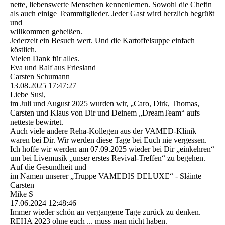
nette, liebenswerte Menschen kennenlernen. Sowohl die Chefin
als auch einige Teammitglieder. Jeder Gast wird herzlich begrüßt
und
willkommen geheißen.
Jederzeit ein Besuch wert. Und die Kartoffelsuppe einfach
köstlich.
Vielen Dank für alles.
Eva und Ralf aus Friesland
Carsten Schumann
13.08.2025
17:47:27
Liebe Susi,
im Juli und August 2025 wurden wir, „Caro, Dirk, Thomas,
Carsten und Klaus von Dir und Deinem „DreamTeam“ aufs
netteste bewirtet.
Auch viele andere Reha-Kollegen aus der VAMED-Klinik
waren bei Dir. Wir werden diese Tage bei Euch nie vergessen.
Ich hoffe wir werden am 07.09.2025 wieder bei Dir „einkehren“
um bei Livemusik „unser erstes Revival-Treffen“ zu begehen.
Auf die Gesundheit und
im Namen unserer „Truppe VAMEDIS DELUXE“ - Sláinte
Carsten
Mike S
17.06.2024
12:48:46
Immer wieder schön an vergangene Tage zurück zu denken.
REHA 2023 ohne euch ... muss man nicht haben.