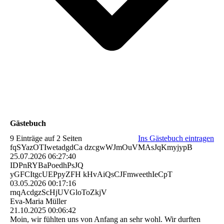
Gästebuch
9 Einträge auf 2 Seiten
Ins Gästebuch eintragen
fqSYazOTIwetadgdCa dzcgwWJmOuVMAsJqKmyjypB
25.07.2026
06:27:40
IDPnRYBaPoedhPsJQ
yGFCItgcUEPpyZFH kHvAiQsCJFmweethIeCpT
03.05.2026
00:17:16
rnqAcdgzScHjUVGloToZkjV
Eva-Maria Müller
21.10.2025
00:06:42
Moin, wir fühlten uns von Anfang an sehr wohl. Wir durften