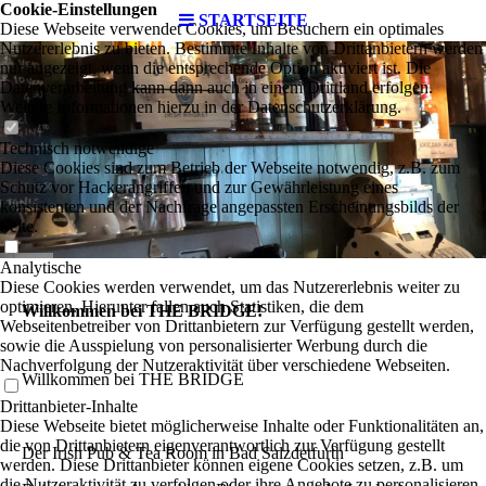
Cookie-Einstellungen
STARTSEITE
Diese Webseite verwendet Cookies, um Besuchern ein optimales
Nutzererlebnis zu bieten. Bestimmte Inhalte von Drittanbietern werden
nur angezeigt, wenn die entsprechende Option aktiviert ist. Die
Datenverarbeitung kann dann auch in einem Drittland erfolgen.
Weitere Informationen hierzu in der Datenschutzerklärung.
Technisch notwendige
Diese Cookies sind zum Betrieb der Webseite notwendig, z.B. zum
Schutz vor Hackerangriffen und zur Gewährleistung eines
konsistenten und der Nachfrage angepassten Erscheinungsbilds der
Seite.
Analytische
Diese Cookies werden verwendet, um das Nutzererlebnis weiter zu
optimieren. Hierunter fallen auch Statistiken, die dem
Willkommen bei THE BRIDGE!
Webseitenbetreiber von Drittanbietern zur Verfügung gestellt werden,
sowie die Ausspielung von personalisierter Werbung durch die
Nachverfolgung der Nutzeraktivität über verschiedene Webseiten.
Willkommen bei THE BRIDGE
Drittanbieter-Inhalte
Diese Webseite bietet möglicherweise Inhalte oder Funktionalitäten an,
die von Drittanbietern eigenverantwortlich zur Verfügung gestellt
Der Irish Pub & Tea Room in Bad Salzdetfurth
werden. Diese Drittanbieter können eigene Cookies setzen, z.B. um
die Nutzeraktivität zu verfolgen oder ihre Angebote zu personalisieren