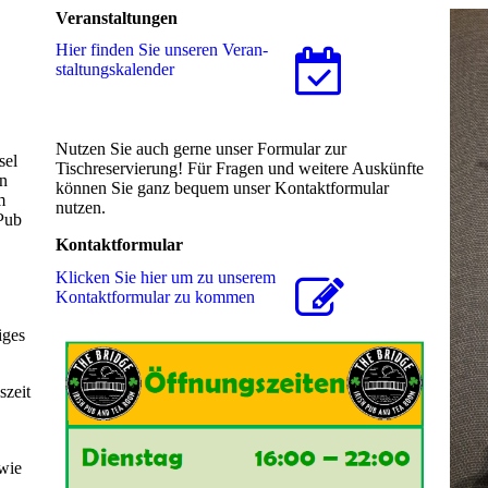
Veranstaltungen
Hier finden Sie unseren Ver­an­
stal­tungs­ka­len­der
Nutzen Sie auch gerne unser Formular zur
sel
Tischreservierung! Für Fragen und weitere Auskünfte
nn
können Sie ganz bequem unser Kontaktformular
m
nutzen.
Pub
Kontaktformular
Klicken Sie hier um zu unserem
Kon­takt­for­mu­lar zu kommen
iges
szeit
 wie