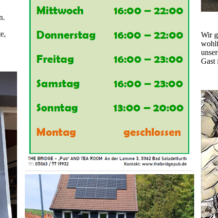
n.
e,
Wir g
.
wohlf
unser
Gast 